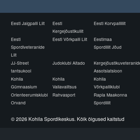
Eesti Jalgpalli Liit
Eesti
Eesti Korvpalliliit
Kergejõustikuliit
Eesti
Eesti Võrkpalli Liit
Eestimaa
Spordiveteranide
Spordiliit Jõud
Liit
JJ-Street
Judoklubi Aitado
Kergejõustikuveteranid
tantsukool
Assotsiatsioon
Kohila
Kohila
Kohila
Gümnaasium
Vallavalitsus
Võrkpalliklubi
Orienteerumisklubi
Rahvasport
Rapla Maakonna
Orvand
Spordiliit
© 2026 Kohila Spordikeskus. Kõik õigused kaitstud