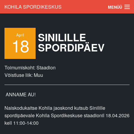
Skip to main content
KOHILA SPORDIKESKUS
MENÜÜ
Esileht
SINILILLE
Sündmused
April
18
SPORDIPÄEV
Tulemused
Hinnakiri
Toimumiskoht: Staadion
Kontakt
Võistluse liik: Muu
Rekordid
ANNAME AU!
Testi ennast
Naiskodukaitse Kohila jaoskond kutsub Sinilille
Trennid
spordipäevale Kohila Spordikeskuse staadionil 18.04.2026
kell 11:00-14:00
Uudised