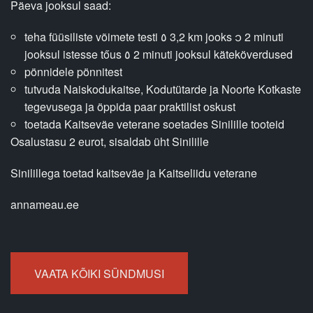
Päeva jooksul saad:
Üldinfo
teha füüsiliste võimete testi ٥ 3,2 km jooks ၁ 2 minuti
jooksul istesse tőus ٥ 2 minuti jooksul käteköverdused
pönnidele pönnitest
tutvuda Naiskodukaitse, Kodutütarde ja Noorte Kotkaste
tegevusega ja öppida paar praktilist oskust
toetada Kaitseväe veterane soetades Sinilille tooteid
Osalustasu 2 eurot, sisaldab üht Sinilille
Sinilillega toetad kaitseväe ja Kaitseliidu veterane
annameau.ee
VAATA KÕIKI SÜNDMUSI