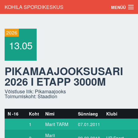
Skip to main content
KOHILA SPORDIKESKUS
MENÜÜ
Esileht
2026
Sündmused
13.05
Tulemused
Hinnakiri
PIKAMAAJOOKSUSARI
Kontakt
2026 I ETAPP 3000M
Rekordid
Võistluse liik: Pikamaajooks
Toimumiskoht: Staadion
Testi ennast
N -16
Koht
Nimi
Sünniaeg
Klubi
Trennid
1
Marit TARM
07.01.2011
Uudised
Marii