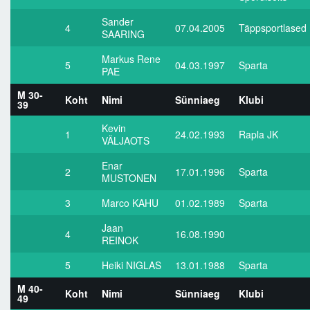
Sander
4
07.04.2005
Täppsportlased
SAARING
Markus Rene
5
04.03.1997
Sparta
PAE
M 30-
Koht
Nimi
Sünniaeg
Klubi
39
Kevin
1
24.02.1993
Rapla JK
VÄLJAOTS
Enar
2
17.01.1996
Sparta
MUSTONEN
3
Marco KAHU
01.02.1989
Sparta
Jaan
4
16.08.1990
REINOK
5
Heiki NIGLAS
13.01.1988
Sparta
M 40-
Koht
Nimi
Sünniaeg
Klubi
49