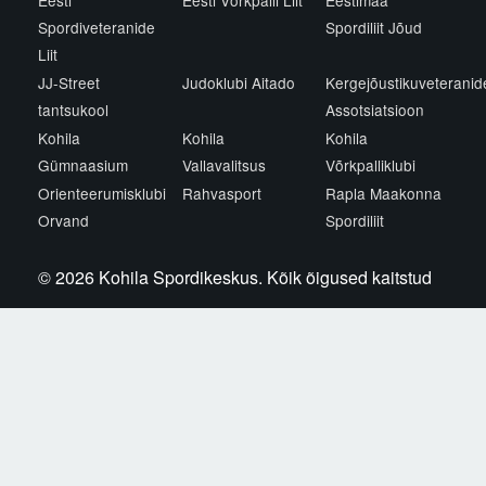
Eesti
Eesti Võrkpalli Liit
Eestimaa
Spordiveteranide
Spordiliit Jõud
Liit
JJ-Street
Judoklubi Aitado
Kergejõustikuveteranid
tantsukool
Assotsiatsioon
Kohila
Kohila
Kohila
Gümnaasium
Vallavalitsus
Võrkpalliklubi
Orienteerumisklubi
Rahvasport
Rapla Maakonna
Orvand
Spordiliit
© 2026 Kohila Spordikeskus. Kõik õigused kaitstud