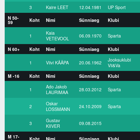
3
Kaire LEET
12.04.1981
UP Sport
N 50-
Koht
Nimi
Sünniaeg
Klubi
59
Kaia
1
06.09.1970
Sparta
VETEVOOL
N 60+
Koht
Nimi
Sünniaeg
Klubi
Jooksuklubi
1
Viivi KÄÄPA
20.06.1962
Vii&Va
M -16
Koht
Nimi
Sünniaeg
Klubi
Ado Jakob
1
28.03.2012
Sparta
LAURIMAA
Oskar
2
24.10.2009
Sparta
LOSSMANN
Gustav
3
09.08.2015
KIIVER
M 17-
Koht
Nimi
Sünniaeg
Klubi