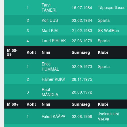
Tarvi
1
16.07.1984
Täppsportlased
TAMERI
2
Koit UUS
03.02.1984
Sparta
3
Mart KIVI
21.02.1983
SK WellRun
4
Lauri PIHLAK
22.06.1979
Sparta
M 50-
Koht
Nimi
Sünniaeg
Klubi
59
Erkki
1
02.09.1973
Sparta
HUMMAL
2
Rainer KUKK
28.11.1975
Raul
3
20.09.1972
MÄNDLA
M 60+
Koht
Nimi
Sünniaeg
Klubi
Jooksuklubi
1
Valeri KÄÄPA
02.08.1958
Vii&Va