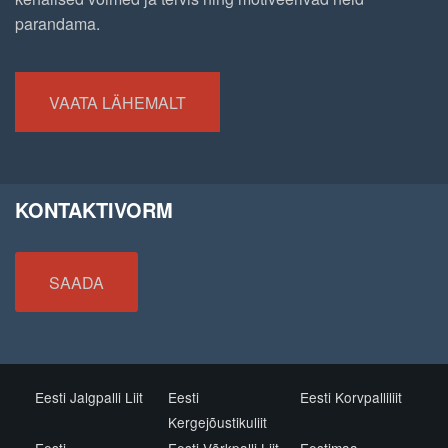
parandama.
VAATA LÄHEMALT
KONTAKTIVORM
SAADA
Eesti Jalgpalli Liit
Eesti
Eesti Korvpalliliit
Kergejõustikuliit