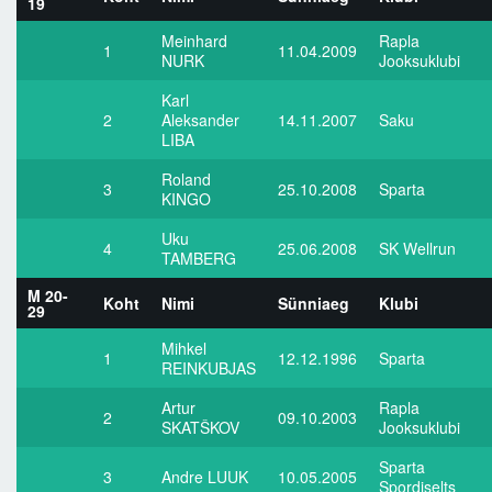
19
Meinhard
Rapla
1
11.04.2009
NURK
Jooksuklubi
Karl
2
Aleksander
14.11.2007
Saku
LIBA
Roland
3
25.10.2008
Sparta
KINGO
Uku
4
25.06.2008
SK Wellrun
TAMBERG
M 20-
Koht
Nimi
Sünniaeg
Klubi
29
Mihkel
1
12.12.1996
Sparta
REINKUBJAS
Artur
Rapla
2
09.10.2003
SKATŠKOV
Jooksuklubi
Sparta
3
Andre LUUK
10.05.2005
Spordiselts