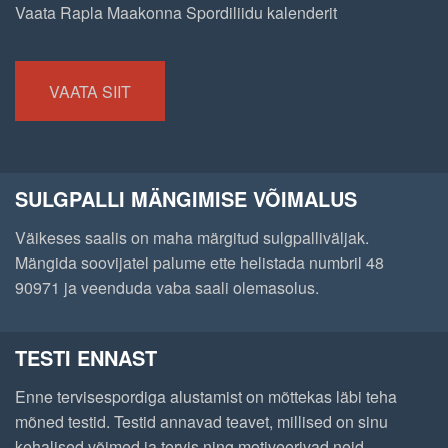
Vaata Rapla Maakonna Spordiliidu kalenderit
VAATA SIIT
SULGPALLI MÄNGIMISE VÕIMALUS
Väikeses saalis on maha märgitud sulgpalliväljak.
Mängida soovijatel palume ette helistada numbril 48
90971 ja veenduda vaba saali olemasolus.
TESTI ENNAST
Enne tervisespordiga alustamist on mõttekas läbi teha
mõned testid. Testid annavad teavet, millised on sinu
kehalised võimed ja tervis ning motiveerivad neid