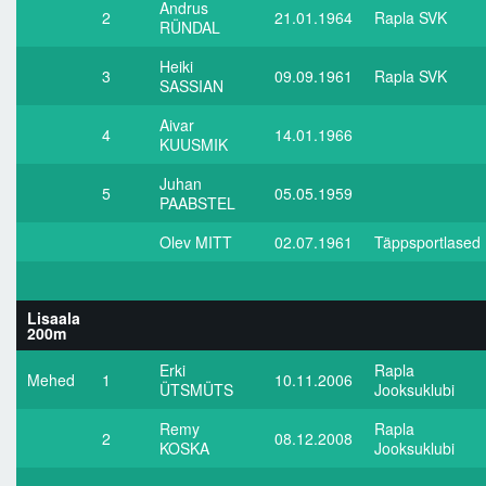
Andrus
2
21.01.1964
Rapla SVK
RÜNDAL
Heiki
3
09.09.1961
Rapla SVK
SASSIAN
Aivar
4
14.01.1966
KUUSMIK
Juhan
5
05.05.1959
PAABSTEL
Olev MITT
02.07.1961
Täppsportlased
Lisaala
200m
Erki
Rapla
Mehed
1
10.11.2006
ÜTSMÜTS
Jooksuklubi
Remy
Rapla
2
08.12.2008
KOSKA
Jooksuklubi