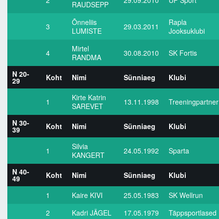
2
29.09.2010
UP Sport
RAUDSEPP
Üldinfo
Õnneliis
Rapla
3
29.03.2011
LUMISTE
Jooksuklubi
Mirtel
4
30.08.2010
SK Fortis
RANDMA
N 20-
Koht
Nimi
Sünniaeg
Klubi
29
Kirte Katrin
1
13.11.1998
Treeningpartner
SAREVET
N 30-
Koht
Nimi
Sünniaeg
Klubi
39
Silvia
1
24.05.1992
Sparta
KANGERT
N 40-
Koht
Nimi
Sünniaeg
Klubi
49
1
Kaire KIVI
25.05.1983
SK Wellrun
2
Kadri JÄGEL
17.05.1979
Täppsportlased